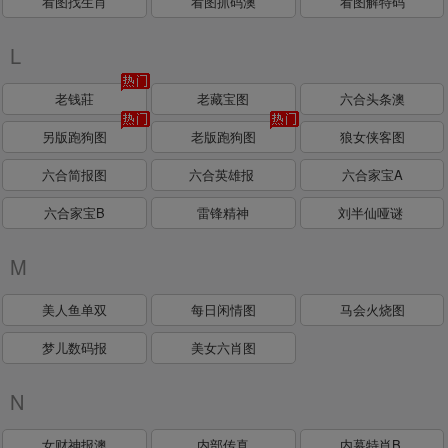
看图找生肖
看图抓码澳
看图解特码
L
老钱莊
老藏宝图
六合头条澳
另版跑狗图
老版跑狗图
狼女侠客图
六合简报图
六合英雄报
六合家宝A
六合家宝B
雷锋精神
刘半仙哑谜
M
美人鱼单双
每日闲情图
马会火烧图
梦儿数码报
美女六肖图
N
女财神报澳
内部传真
内幕特肖B