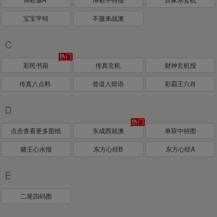
宝宝平特
不服来战澳
C
彩民书籍
传真玄机
财神玄机报
传真八点料
曾道人暗语
彩霸王六肖
D
点击查看更多图纸
东成西就澳
单双中特图
赌王心水报
东方心经B
东方心经A
E
二尾四码图