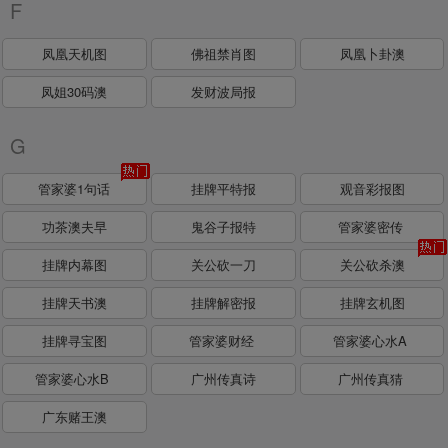
F
凤凰天机图
佛祖禁肖图
凤凰卜卦澳
凤姐30码澳
发财波局报
G
管家婆1句话
挂牌平特报
观音彩报图
功茶澳夫早
鬼谷子报特
管家婆密传
挂牌内幕图
关公砍一刀
关公砍杀澳
挂牌天书澳
挂牌解密报
挂牌玄机图
挂牌寻宝图
管家婆财经
管家婆心水A
管家婆心水B
广州传真诗
广州传真猜
广东赌王澳