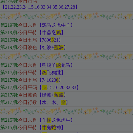
第220期:
今日特码
【21.22.23.24.15.16.33.34.35.36.27.28
】
第219期
:
今日六肖
【鸡马龙虎牛羊
】
第219期:
今日平特
【牛鼎烹
鸡
】
第219期:
今日七尾
【7896
3
21
】
第219期:
今日波色
【红
波+
蓝波
】
第217期
:
今日六肖
【狗鸡羊
蛇
龙马
】
第217期:
今日平特
【
鸡
飞狗跳
】
第217期:
今日七尾
【741023
6
】
第217期:
今日平码
【
12
.15.16.20.32.33
】
第217期:
今日波色
【绿
波+
蓝波
】
第217期:
今日行数
【水
、木、
金
】
第215期
:
今日六肖
【羊
蛇
龙兔虎牛
】
第215期:
今日平特
【
牛
鬼
蛇
神
】