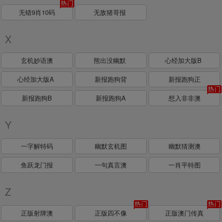
无错9肖10码
无敌猪哥报
X
玄机妙语澳
熊出没幽默
心经加大版B
心经加大版A
新报跑狗背
新报跑狗正
新报跑狗B
新报跑狗A
想入非非澳
Y
一字解特码
幽默玄机图
幽默猜测澳
鱼跃龙门报
一句真言澳
一肖平特图
Z
正版射牌澳
正版四不像
正版澳门传真