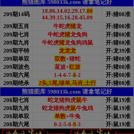
熊猫图库 598033k.com 请拿笔记好
18.06.14.02.29.17.
08
209期14码
开:猪08准
44.39.15.16.28.45.09
209期五肖
牛蛇虎
猪
龙
开:猪08准
209期七肖
牛蛇虎
猪
龙兔狗
开:猪08准
209期九肖
牛蛇虎
猪
龙兔狗鸡鼠
开:猪08准
209期平特
龙龙龙
开:龙39准
209期单双
双数
+猪蛇
开:猪08准
209期波色
蓝波+
红波
开:猪08准
209期
六尾
1-4-6-7-
8
-2
开:猪08准
209期绝杀
2头,5尾,绿单,马肖,土行
开:猪08准
熊猫图库 598033k.com 请拿笔记好
208期七肖
蛇龙猪狗虎
鼠
牛
开:鼠19准
208期九肖
蛇龙猪狗虎
鼠
牛兔鸡
开:鼠19准
208期单双
单数
+牛兔
开:鼠19准
208期
六尾
0-2-5-8-
9
-3
开:鼠19准