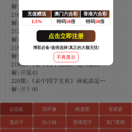
充值赠送
澳门六合彩
香港六合彩
1.5%
特码
58
倍
特码
58
倍
点击立即注册
博彩必备!值得选择!真正的大额无忧!
不再显示
公证处
四不像
蛇蛋图
管家婆
鬼谷子
白小姐
雷锋四字
龙门客栈