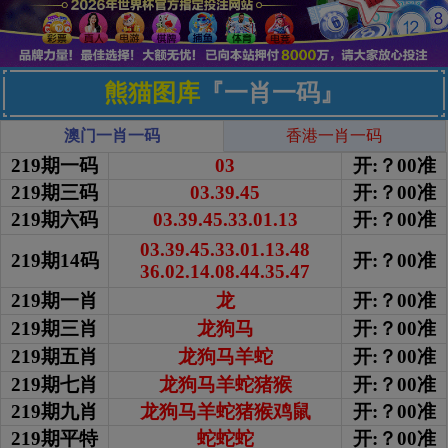
熊猫图库
『一肖一码』
澳门一肖一码
香港一肖一码
219期一码
03
开:？00准
219期三码
03.39.45
开:？00准
219期六码
03.39.45.33.01.13
开:？00准
03.39.45.33.01.13.48
219期14码
开:？00准
36.
02.14.08.44.35.47
219期一肖
龙
开:？00准
219期三肖
龙狗马
开:？00准
219期五肖
龙狗马羊蛇
开:？00准
219期七肖
龙狗马羊蛇猪猴
开:？00准
219期九肖
龙狗马羊蛇猪猴鸡鼠
开:？00准
219期平特
蛇蛇蛇
开:？00准