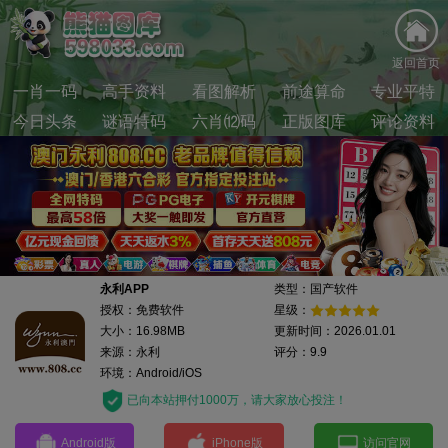
返回首页
一肖一码
高手资料
看图解析
前途算命
专业平特
今日头条
谜语特码
六肖⑿码
正版图库
评论资料
永利APP
类型：国产软件
授权：免费软件
星级：
大小：16.98MB
更新时间：2026.01.01
来源：永利
评分：9.9
环境：Android/iOS
已向本站押付1000万，请大家放心投注！
Android版
iPhone版
访问官网