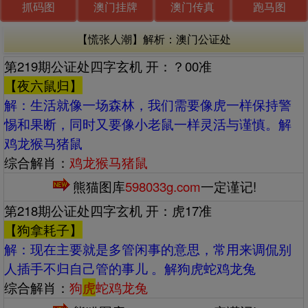
抓码图
澳门挂牌
澳门传真
跑马图
【慌张人潮】解析：澳门公证处
第219期公证处四字玄机 开：？00准
【夜六鼠归】
解：‌‌生活就像一场森林，我们需要像虎一样保持警
惕和果断，同时又要像小老鼠一样灵活与谨慎。‌‌解
鸡龙猴马猪鼠
综合解肖：
鸡龙猴马猪鼠
熊猫图库
598033g.com
一定谨记!
第218期公证处四字玄机 开：虎17准
【狗拿耗子】
解：‌‌现在主要就是‌多管闲事‌的意思，常用来调侃别
人插手不归自己管的事儿 。‌‌解狗虎蛇鸡龙兔
综合解肖：
狗
虎
蛇鸡龙兔